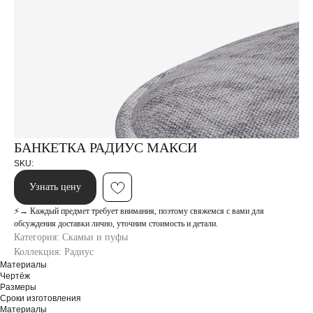
БАНКЕТКА РАДИУС МАКСИ
SKU:
Узнать цену
⚡→ Каждый предмет требует внимания, поэтому свяжемся с вами для
обсуждения доставки лично, уточним стоимость и детали.
Категория: Скамьи и пуфы
Коллекция: Радиус
Затрудняетесь с выбором?
Материалы
Чертёж
Заполните форму, наш менеджер свяжется с вами
Размеры
и поможет подобрать идеальное решение
Сроки изготовления
Материалы