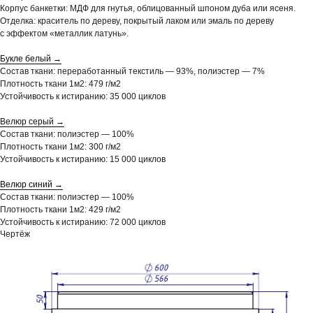
Корпус банкетки: МДФ для гнутья, облицованный шпоном дуба или ясеня.
Отделка: краситель по дереву, покрытый лаком или эмаль по дереву
с эффектом «металлик латунь».
Букле белый →
Состав ткани: переработанный текстиль — 93%, полиэстер — 7%
+7
Плотность ткани 1м2: 479 г/м2
Устойчивость к истиранию: 35 000 циклов
ОТПРАВИТЬ
Велюр серый →
Состав ткани: полиэстер — 100%
КАК МЫ
КАТАЛОГ
КОЛЛЕКЦИИ
О НАС
ДИЗАЙНЕРАМ
ДЛЯ
Нажимая на кнопку, вы даете согласие
РАБОТАЕМ
Плотность ткани 1м2: 300 г/м2
на обработку
персональных данных
и
Устойчивость к истиранию: 15 000 циклов
соглашаетесь c политикой
конфиденциальности
Велюр синий →
Состав ткани: полиэстер — 100%
Плотность ткани 1м2: 429 г/м2
Устойчивость к истиранию: 72 000 циклов
Чертёж
МЫ НА СВЯЗИ
TG
WA
+7 931 376 3424
HELLO@MBSTORE.SU